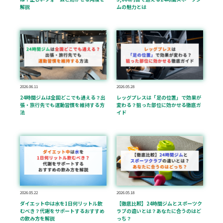
解説
ムの魅力とは
2026.06.11
2026.05.28
24時間ジムは全国どこでも通える？出
レッグプレスは「足の位置」で効果が
張・旅行先でも運動習慣を維持する方
変わる？狙った部位に効かせる徹底ガ
法
イド
2026.05.22
2026.05.18
ダイエット中は水を1日何リットル飲
【徹底比較】24時間ジムとスポーツク
むべき？代謝をサポートするおすすめ
ラブの違いとは？あなたに合うのはど
の飲み方を解説
っち？