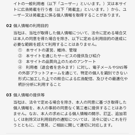
イトの一般利用者（以下「ユーザー」といいます。）又は本サイ
トに広告掲載を行う者（以下「掲載主」といいます。）から、ユ
ーザー又は掲載主に係る個人情報を取得することがあります。
個人情報の利用目的
02
当社は、当社が取得した個人情報について、法令に定める場合又
は本人の同意を得た場合を除き、以下に定める利用目的の達成に
必要な範囲を超えて利用することはありません。
① 本サイトの運営、維持、管理
② 本サイトを通じたサービスの提供及び紹介
③ 本サイトの品質向上のためのアンケート
④ 利用者（退会者を含みます）に対し、電子メールやSNS等
の外部プラットフォームを通じて、特定の個人を識別できない
形式に加工した上での照合による広告配信、及びその最適化や
統計分析に利用すること
個人情報の提供等
03
当社は、法令で定める場合を除き、本人の同意に基づき取得した
個人情報を、本人の事前の同意なく第三者に提供することはあり
ません。なお、本人の求めによる個人情報の開示、訂正、追加若
しくは削除又は利用目的の通知については、法令に従いこれを行
うとともに、ご意見、ご相談に関して適切に対応します。