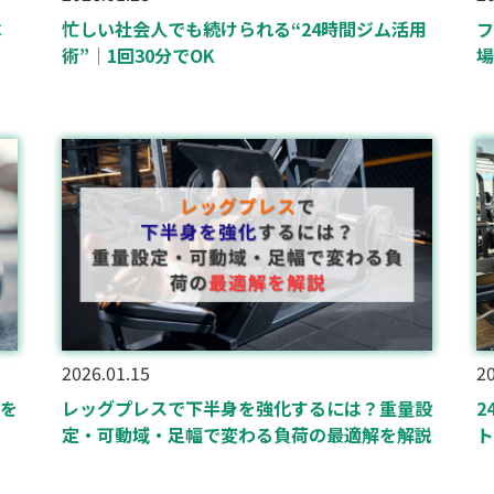
べ
忙しい社会人でも続けられる“24時間ジム活用
フ
術”｜1回30分でOK
場
2026.01.15
20
を
レッグプレスで下半身を強化するには？重量設
2
定・可動域・足幅で変わる負荷の最適解を解説
ト