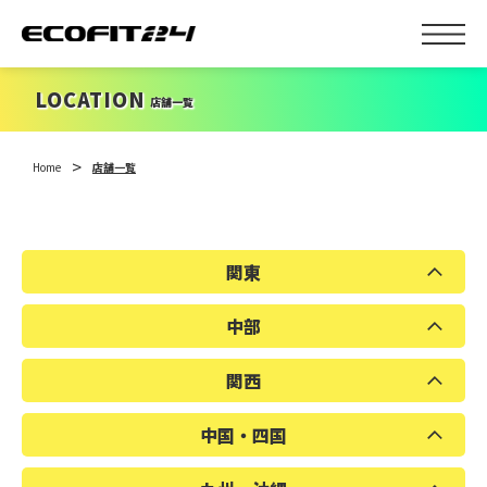
LOCATION
店舗一覧
Home
店舗一覧
関東
中部
埼玉県
千葉県
東京都
神奈川県
関西
富山県
岐阜県
愛知県
三重県
中国・四国
滋賀県
京都府
大阪府
奈良県