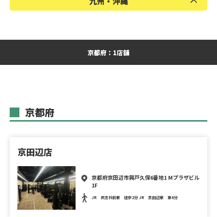
九州・沖縄
岡山県
広島県
山口県
福岡県
熊本県
沖縄県
京都府：1店舗
京都府
京田辺店
京都府京田辺市興戸久保6番地1 Mプラザビル
1F
JR 同志社前駅 徒歩2分 JR 京田辺駅 車6分