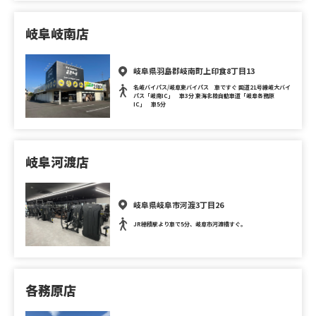
岐阜岐南店
岐阜県羽島郡岐南町上印食8丁目13
名岐バイパス/岐阜東バイパス 車ですぐ 国道21号線岐大バイ
パス「岐南IC」 車3分 東海北陸自動車道「岐阜各務原
IC」 車5分
岐阜河渡店
岐阜県岐阜市河渡3丁目26
JR穂積駅より車で5分、岐阜市河渡橋すぐ。
各務原店