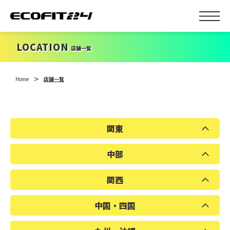
LOCATION
店舗一覧
Home
店舗一覧
関東
中部
埼玉県
千葉県
東京都
神奈川県
関西
富山県
岐阜県
愛知県
三重県
中国・四国
滋賀県
京都府
大阪府
奈良県