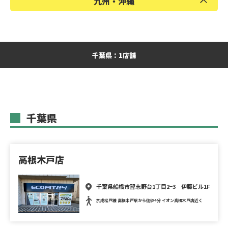
九州・沖縄
岡山県
広島県
山口県
福岡県
熊本県
沖縄県
千葉県：1店舗
千葉県
高根木戸店
千葉県船橋市習志野台1丁目2−3 伊藤ビル1F
京成松戸線 高根木戸駅から徒歩4分 イオン高根木戸店近く