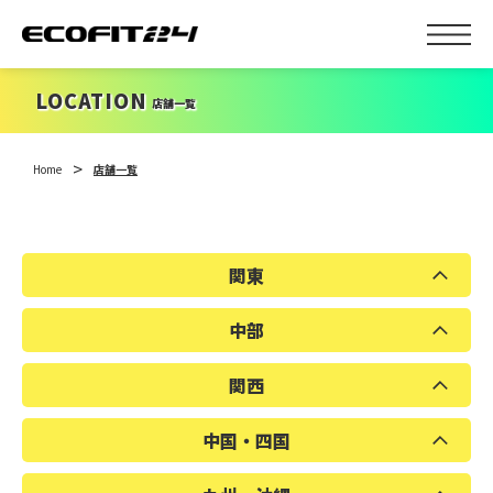
LOCATION
店舗一覧
Home
店舗一覧
関東
中部
埼玉県
千葉県
東京都
神奈川県
関西
富山県
岐阜県
愛知県
三重県
中国・四国
滋賀県
京都府
大阪府
奈良県