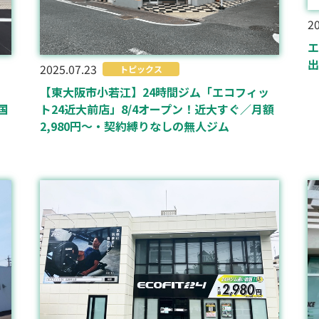
20
エ
出
2025.07.23
トピックス
【東大阪市小若江】24時間ジム「エコフィッ
ト
ト24近大前店」8/4オープン！近大すぐ／月額
国
2,980円〜・契約縛りなしの無人ジム