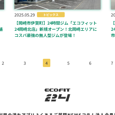
2025.05.29
20
トピックス
ト
【岡崎市伊賀町】24時間ジム「エコフィット
【
舗
24岡崎北店」新規オープン！北岡崎エリアに
2
コスパ最強の無人型ジムが登場！
市
2
3
4
5
6
7
利用の流れ
アプリ
よくあるご質問
NEWS
コラム
法人会員