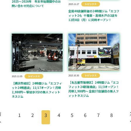
2025～2026年 年末年始期間中のお
2025.11.27
トピックス
問い合わせ対応について
全国40店舗突破の24時間ジム「エコフ
ィット24」千種葵・高根木戸の2店を
12月8日（月）に同時オープン！
2025.10.30
トピックス
2025.11.05
トピックス
【名古屋市瑞穂区】24時間ジム「エコ
【横浜市緑区】24時間ジム「エコフィ
フィット24新瑞橋店」11/3オープン！
ット24鴨居店」11/17オープン！月額
月額2,980円〜 全国37店舗目の無人フ
2,980円〜 駅徒歩3分の無人フィット
ィットネスジム
ネスジム
前
1
2
3
4
5
6
7
8
へ