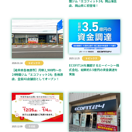
間ジム「エコフィット24」岡山海吉
店、岡山県に初登場！
2025.12.25
トピックス
2026.01.14
トピックス
ECOFIT24を展開するエーイーシー株
式会社、総額約3.5億円の資金調達を
【岐阜県各務原市】月額2,980円〜の
実施
24時間ジム「エコフィット24」各務原
店、全国41店舗目としてオープン！
2025.12.09
その他