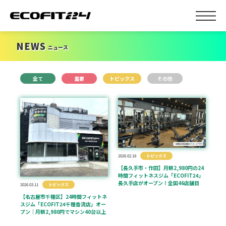
NEWS
ニュース
全て
重要
トピックス
その他
2026.02.18
トピックス
【長久手市・作田】月額2,980円の24
時間フィットネスジム「ECOFIT24」
長久手店がオープン！全国46店舗目
2026.03.11
トピックス
【名古屋市千種区】24時間フィットネ
スジム「ECOFIT24千種香流店」オー
プン｜月額2,980円でマシン40台以上