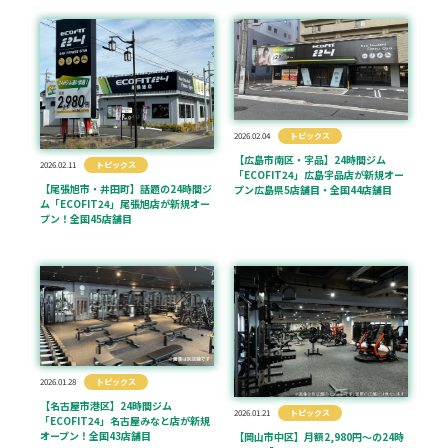
2026.02.04
トピックス
【広島市南区・宇品】24時間ジム
2026.02.11
トピックス
「ECOFIT24」広島宇品店が新規オー
【尾張旭市・井田町】話題の24時間ジ
プン広島県5店舗目・全国44店舗目
ム「ECOFIT24」尾張旭店が新規オー
プン！全国45店舗目
2026.01.28
トピックス
【名古屋市港区】24時間ジム
2026.01.21
トピックス
「ECOFIT24」名古屋みなと店が新規
オープン！全国43店舗目
【岡山市中区】月額2,980円〜の24時