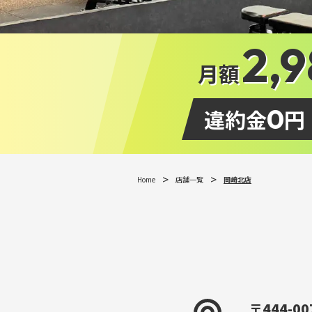
2,
月額
0
違約金
円
Home
店舗一覧
岡崎北店
〒444-00