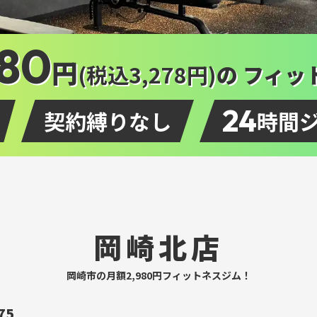
980
円
(税込3,278円)
の
フィッ
24
契約縛りなし
時間
岡崎北店
岡崎市の月額2,980円フィットネスジム！
75