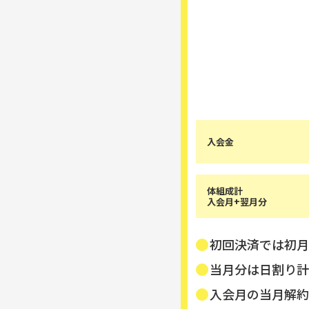
入会金
体組成計
入会月+翌月分
初回決済では初月
当月分は日割り計
入会月の当月解約