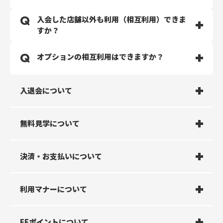
ペンダント型の緊急ボタンをご使用いただくことが可能
で、万が一の時でもご安心いただけます。
入会した店舗以外も利用（相互利用）できま
下記をご参考ください。
すか？
オリンピックバーベル：20kg
ショートバーベル：10kg
全国のECOFIT24で相互利用が可能です。費用はいっさ
オプションの相互利用はできますか？
EZバー：10kg
いかかりません。
スミスマシン：体感約10kg
相互利用は、ご入会時に選択された開始日より相互利用
プレートロード レッグプレス：体感約40kg
が可能です。
オプションにより異なります。
※動き出し以降は滑らかな稼働を行う為、一定の重さで
入退会について
※オープン前の店舗にご入会された場合、オープン日が
オプションサービスをご契約いただいている場合の他店
はありません。
開始日となります。
舗利用ルールは以下の通りです。
プレートロード Vスクワット：体感約50㎏
下記の条件を満たした場合、所属店舗が自動的に切り替
ヘックスバー：24kg
わります。
店舗で入会受付はありますか？
無料見学について
【ご注意】
【所属変更の条件】
ウォーターサーバーオプション加入者は、他店舗のウォ
（１）１か月間に４回以上の利用がある場合。
月途中に入会の場合、会費はどうなります
店舗での受付はございません。
ーターサーバーはご利用いただけますが、水素水サーバ
無料体験/見学はできますか？
決済・お支払いについて
（２）そのうち所属店舗以外の同一店舗における利用が
か？
入会はWEB、アプリ上でのみで受付をしております。
ーはご利用いただけません。
５１％以上ある場合。
契約ロッカー・シュミレーションゴルフはご契約店舗専
（３）２か月連続して上記（１）及び（２）を満たすこ
用のサービスとなり、他店舗ではご利用いただけませ
日割り計算となります。
無料体験/見学可能です。体験/見学店舗ページにてご自
と。
入会日の選択はできますか？
無料見学は何度までできますか？
日割り料金はいくらですか？
利用マナーについて
ん。
オプションプラン（水素水や契約ロッカー）なども同様
身のスマートフォンでご予約ください。
に日割り計算となります。
マシンの使用時間の目安はどれぐらいです
ご希望の入会日を当日から最大1カ月先まで選択可能で
おひとり様1度限りとなります。
以下数式でお調べください。
支払い方法は何ですか？
複数人で見学できますか？
請求タイミングはいつですか？
EFポイントについて