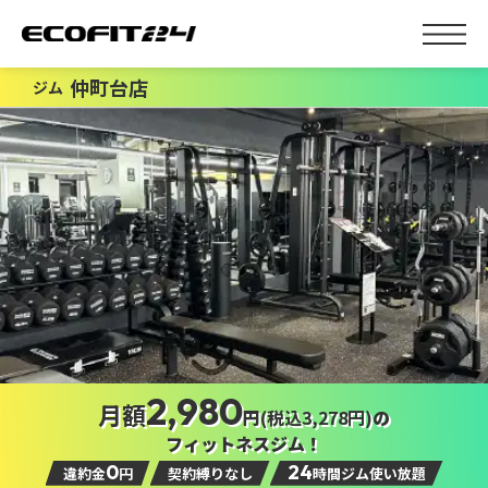
仲町台店
ジム
2,980
月額
円
(税込3,278円)
の
フィットネスジム！
0
24
違約金
円
契約縛りなし
時間ジム使い放題