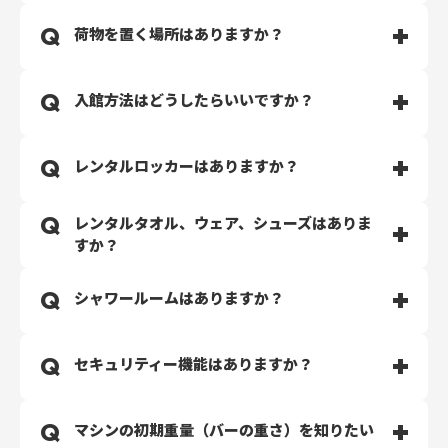
で、安心して通っていただけます。
休館日はございません。24時間・365日年中無休で運営
荷物を置く場所はありますか？
セキュリティ会社と契約しておりますので、深夜のご利
しております。
用やおひとりでご利用される場合は、セキュリティ呼び
出しのペンダントを身に着けてご利用ください。
無料でご利用可能なラックがございます。貴重品はお客
入館方法はどうしたらいいですか？
様ご自身での管理をお願いいたします。
WEBでのご入会手続き完了後、専用アプリ（TRESUL）
レンタルロッカーはありますか？
をダウンロードの上、入り口のQRコードを読み込んで開
錠できます。
TRESULアプリのカメラ許可をONにしてください。
レンタルタオル、ウェア、シューズはありま
シューズなどの荷物を置いていく方のために、レンタル
すか？
ロッカーをご用意しております。こちらは別途有料とな
ります。 予めご了承ください。
レンタル品はございません。
シャワールームはありますか？
ご自身で施設利用に必要なものはご持参ください。
シャワールームのご用意はございません。
セキュリティー機能はありますか？
防犯カメラの設置、及びセキュリティー会社と契約をし
マシンの初期重量（バーの重さ）を知りたい
ております。