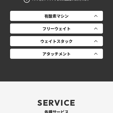
有酸素マシン
フリーウェイト
トレッドミル ×6
ウェイトスタック
リカンベントバイク ×2
ダンベル1‐50㎏
アタッチメント
クロストレーナー ×2
パワーラック ×2
チェストプレス
スミスマシン
リアデルト/ペックフライ
プーリーハンドル
EZバー
ラットプル/ローイング
トライセプスロープ
アジャスタブル・インクラインべンチ ×6
アシストチン/ディップ
ラットプルグリップ5種
SERVICE
アジャスタブル・デクラインベンチ
ショルダープレス
ケーブルショートバー
各種サービス