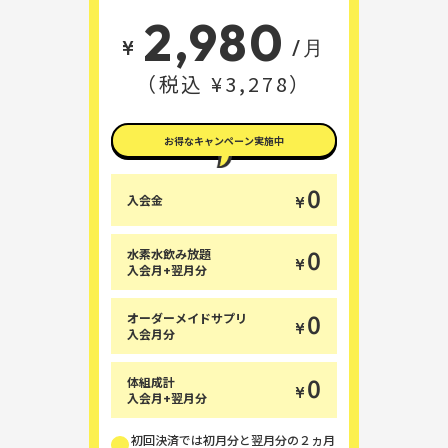
2,980
¥
/月
（税込 ¥3,278）
お得なキャンペーン実施中
0
入会金
¥
0
水素水飲み放題
¥
入会月+翌月分
0
オーダーメイドサプリ
¥
入会月分
0
体組成計
¥
入会月+翌月分
初回決済では初月分と翌月分の２ヵ月