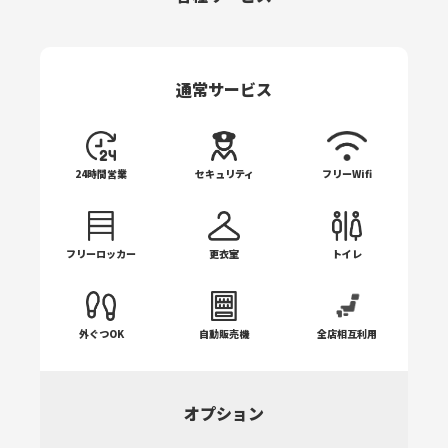
アジャスタブル・ローマンチェア
アブドミナルクランチ
プリーチャーカール
ロータリートーソー
通常サービス
デュアルアジャスタブルプーリー
レッグプレス
アダクター/アブダクター
24時間営業
セキュリティ
フリーWifi
シーテッドレッグカール
フリーロッカー
更衣室
トイレ
レッグエクステンション
外ぐつOK
自動販売機
全店相互利用
オプション