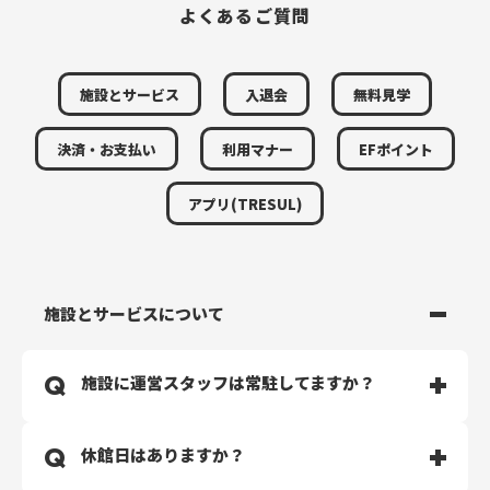
よくあるご質問
施設とサービス
入退会
無料見学
決済・お支払い
利用マナー
EFポイント
アプリ(TRESUL)
施設とサービスについて
施設に運営スタッフは常駐してますか？
スタッフは常駐しておりません。完全無人運営のジムと
休館日はありますか？
なります。
清掃・マシンメンテナンスは定期的に行っておりますの