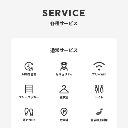
アジャスタブル・インクラインべンチ ×8
リアデルト/ペックフライ
トライセプスロープ ×2
SERVICE
アジャスタブル・デクラインベンチ
チェストプレス
ラットプルグリップ5種
各種サービス
アジャスタブル・ローマンチェア
ショルダープレス
ラットプルバー ×2
プリーチャーカール
レッグエクステンション
ケーブルショートバー ×2
通常サービス
Vスクワット
シーテッドレッグカール
レバーロウ
アダクター/アブダクター
24時間営業
セキュリティ
フリーWifi
デュアルアジャスタブルプーリー ×2
アシストチン/ディップ
フリーロッカー
更衣室
トイレ
プローンレッグカール
ラットプル/ローイング ×2
外ぐつOK
駐車場
全店相互利用