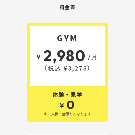
料金表
GYM
2,980
¥
/月
（税込 ¥3,278）
体験・見学
0
¥
お一人様一度限りとなります