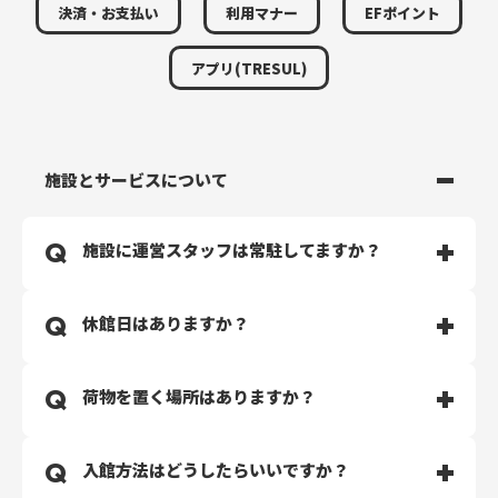
決済・お支払い
利用マナー
EFポイント
アプリ(TRESUL)
施設とサービスについて
施設に運営スタッフは常駐してますか？
スタッフは常駐しておりません。完全無人運営のジムと
休館日はありますか？
なります。
清掃・マシンメンテナンスは定期的に行っておりますの
で、安心して通っていただけます。
休館日はございません。24時間・365日年中無休で運営
荷物を置く場所はありますか？
セキュリティ会社と契約しておりますので、深夜のご利
しております。
用やおひとりでご利用される場合は、セキュリティ呼び
出しのペンダントを身に着けてご利用ください。
無料でご利用可能なラックがございます。貴重品はお客
入館方法はどうしたらいいですか？
様ご自身での管理をお願いいたします。