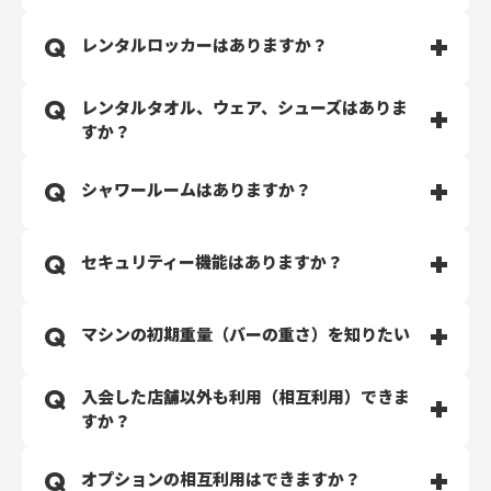
WEBでのご入会手続き完了後、専用アプリ（TRESUL）
レンタルロッカーはありますか？
をダウンロードの上、入り口のQRコードを読み込んで開
錠できます。
TRESULアプリのカメラ許可をONにしてください。
レンタルタオル、ウェア、シューズはありま
シューズなどの荷物を置いていく方のために、レンタル
すか？
ロッカーをご用意しております。こちらは別途有料とな
ります。 予めご了承ください。
レンタル品はございません。
シャワールームはありますか？
ご自身で施設利用に必要なものはご持参ください。
シャワールームのご用意はございません。
セキュリティー機能はありますか？
防犯カメラの設置、及びセキュリティー会社と契約をし
マシンの初期重量（バーの重さ）を知りたい
ております。
ペンダント型の緊急ボタンをご使用いただくことが可能
で、万が一の時でもご安心いただけます。
入会した店舗以外も利用（相互利用）できま
下記をご参考ください。
すか？
オリンピックバーベル：20kg
ショートバーベル：10kg
全国のECOFIT24で相互利用が可能です。費用はいっさ
オプションの相互利用はできますか？
EZバー：10kg