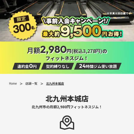
2,980
月額
円
(税込3,278円)
の
フィットネスジム！
0
24
違約金
円
契約縛りなし
時間ジム使い放題
Home
店舗一覧
北九州本城店
北九州本城店
北九州市の月額2,980円フィットネスジム！