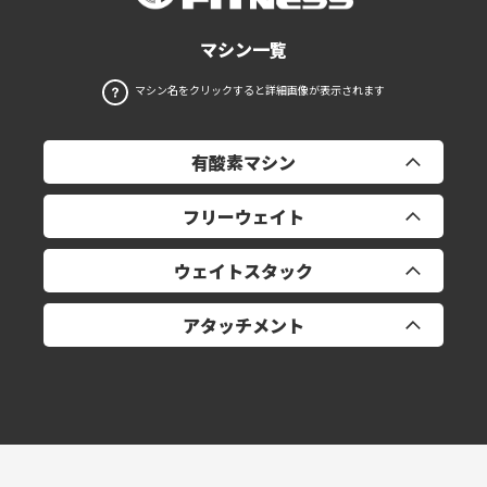
マシン一覧
マシン名をクリックすると詳細画像が表示されます
有酸素マシン
フリーウェイト
トレッドミル ×5
ウェイトスタック
リカンベントバイク ×2
ダンベル1‐50㎏
アタッチメント
クロストレーナー ×2
パワーラック ×2
バイセプス/トライセプス
スミスマシン
ラテラルレイズ
プーリーハンドル ×2
EZバー ×2
シーテッドロウ
ペアハンドル ×2