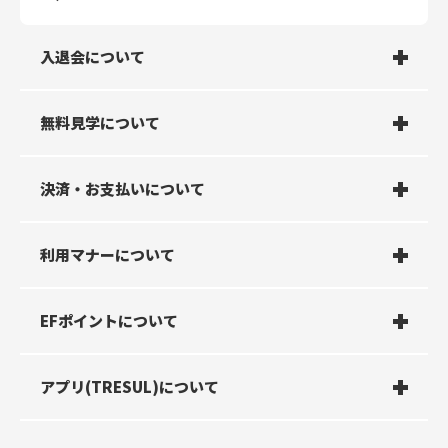
いかかりません。
スミスマシン：体感約10kg
相互利用は、ご入会時に選択された開始日より相互利用
プレートロード レッグプレス：体感約40kg
が可能です。
オプションにより異なります。
※動き出し以降は滑らかな稼働を行う為、一定の重さで
入退会について
※オープン前の店舗にご入会された場合、オープン日が
オプションサービスをご契約いただいている場合の他店
はありません。
開始日となります。
舗利用ルールは以下の通りです。
プレートロード Vスクワット：体感約50㎏
下記の条件を満たした場合、所属店舗が自動的に切り替
ヘックスバー：24kg
わります。
店舗で入会受付はありますか？
無料見学について
【ご注意】
【所属変更の条件】
ウォーターサーバーオプション加入者は、他店舗のウォ
（１）１か月間に４回以上の利用がある場合。
月途中に入会の場合、会費はどうなります
店舗での受付はございません。
ーターサーバーはご利用いただけますが、水素水サーバ
無料体験/見学はできますか？
決済・お支払いについて
（２）そのうち所属店舗以外の同一店舗における利用が
か？
入会はWEB、アプリ上でのみで受付をしております。
ーはご利用いただけません。
５１％以上ある場合。
契約ロッカー・シュミレーションゴルフはご契約店舗専
（３）２か月連続して上記（１）及び（２）を満たすこ
用のサービスとなり、他店舗ではご利用いただけませ
日割り計算となります。
無料体験/見学可能です。体験/見学店舗ページにてご自
と。
入会日の選択はできますか？
無料見学は何度までできますか？
日割り料金はいくらですか？
利用マナーについて
ん。
オプションプラン（水素水や契約ロッカー）なども同様
身のスマートフォンでご予約ください。
に日割り計算となります。
マシンの使用時間の目安はどれぐらいです
ご希望の入会日を当日から最大1カ月先まで選択可能で
おひとり様1度限りとなります。
以下数式でお調べください。
支払い方法は何ですか？
複数人で見学できますか？
請求タイミングはいつですか？
EFポイントについて
か？
す。
初月会費(￥3,278) ÷ 月の日数 × 月の残日数
※小数点第一位を四捨五入
実際にマシンを触ってトレーニングしてもい
マシンを使用するときに気を付けることはあ
クレジットカードのみで毎月自動決済となります。
お手数おかけいたしますが見学される方それぞれご体験
■入会時
トレーニングが終わったら他の方にマシンを譲りましょ
キャンペーン期間はありますか？
領収書が欲しいです。
ポイントは何に使えますか？
アプリ(TRESUL)について
いですか？
りますか？
利用可能なクレジットカードは画像の通りです。
予約をしてください。
2か月分(当月 来月分)
う。マシンの利用は最大30分が目安です。
請求日：即時請求
予約後にキャンセルしたい場合はどうしたら
ダンベルやプレートの使用後に気を付ける事
キャンペーンは各店舗ごとに違いますので、詳細は店舗
問題ございません。本格的なトレーニングはお控えくだ
領収書につきましては、ご自身での発行が可能となりま
マシンご使用時やダンベル、プレート、バーベルを床に
別銘柄のポイントと交換できます。交換できるポイント