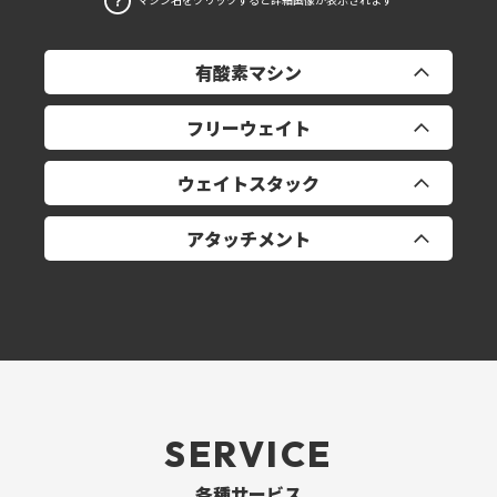
有酸素マシン
フリーウェイト
トレッドミル ×4
ウェイトスタック
リカンベントバイク ×2
ダンベル1‐50㎏
アタッチメント
パワーラック ×2
チェストプレス
スミスマシン
リアデルト/ペックフライ
プーリーハンドル
EZバー ×2
ラットプル/ローイング
ペアハンドル
アジャスタブル・インクラインべンチ ×8
アシストチン/ディップ
トライセプスロープ
SERVICE
アジャスタブル・デクラインベンチ
ショルダープレス
ラットプルグリップ5種
各種サービス