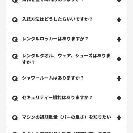
セキュリティ会社と契約しておりますので、深夜のご利
しております。
用やおひとりでご利用される場合は、セキュリティ呼び
出しのペンダントを身に着けてご利用ください。
無料でご利用可能なラックがございます。貴重品はお客
入館方法はどうしたらいいですか？
様ご自身での管理をお願いいたします。
WEBでのご入会手続き完了後、専用アプリ（TRESUL）
レンタルロッカーはありますか？
をダウンロードの上、入り口のQRコードを読み込んで開
錠できます。
TRESULアプリのカメラ許可をONにしてください。
レンタルタオル、ウェア、シューズはありま
シューズなどの荷物を置いていく方のために、レンタル
すか？
ロッカーをご用意しております。こちらは別途有料とな
ります。 予めご了承ください。
レンタル品はございません。
シャワールームはありますか？
ご自身で施設利用に必要なものはご持参ください。
シャワールームのご用意はございません。
セキュリティー機能はありますか？
防犯カメラの設置、及びセキュリティー会社と契約をし
マシンの初期重量（バーの重さ）を知りたい
ております。
ペンダント型の緊急ボタンをご使用いただくことが可能
で、万が一の時でもご安心いただけます。