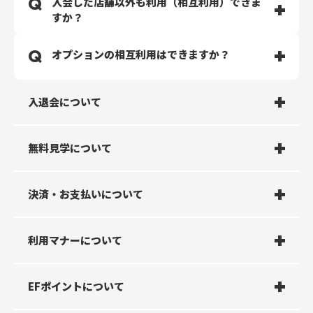
入会した店舗以外も利用（相互利用）できま
下記をご参考ください。
すか？
オリンピックバーベル：20kg
ショートバーベル：10kg
全国のECOFIT24で相互利用が可能です。費用はいっさ
オプションの相互利用はできますか？
EZバー：10kg
いかかりません。
スミスマシン：体感約10kg
相互利用は、ご入会時に選択された開始日より相互利用
プレートロード レッグプレス：体感約40kg
が可能です。
オプションにより異なります。
※動き出し以降は滑らかな稼働を行う為、一定の重さで
入退会について
※オープン前の店舗にご入会された場合、オープン日が
オプションサービスをご契約いただいている場合の他店
はありません。
開始日となります。
舗利用ルールは以下の通りです。
プレートロード Vスクワット：体感約50㎏
下記の条件を満たした場合、所属店舗が自動的に切り替
ヘックスバー：24kg
わります。
店舗で入会受付はありますか？
無料見学について
【ご注意】
【所属変更の条件】
ウォーターサーバーオプション加入者は、他店舗のウォ
（１）１か月間に４回以上の利用がある場合。
月途中に入会の場合、会費はどうなります
店舗での受付はございません。
ーターサーバーはご利用いただけますが、水素水サーバ
無料体験/見学はできますか？
決済・お支払いについて
（２）そのうち所属店舗以外の同一店舗における利用が
か？
入会はWEB、アプリ上でのみで受付をしております。
ーはご利用いただけません。
５１％以上ある場合。
契約ロッカー・シュミレーションゴルフはご契約店舗専
（３）２か月連続して上記（１）及び（２）を満たすこ
用のサービスとなり、他店舗ではご利用いただけませ
日割り計算となります。
無料体験/見学可能です。体験/見学店舗ページにてご自
と。
入会日の選択はできますか？
無料見学は何度までできますか？
日割り料金はいくらですか？
利用マナーについて
ん。
オプションプラン（水素水や契約ロッカー）なども同様
身のスマートフォンでご予約ください。
に日割り計算となります。
マシンの使用時間の目安はどれぐらいです
ご希望の入会日を当日から最大1カ月先まで選択可能で
おひとり様1度限りとなります。
以下数式でお調べください。
支払い方法は何ですか？
複数人で見学できますか？
請求タイミングはいつですか？
EFポイントについて
か？
す。
初月会費(￥3,278) ÷ 月の日数 × 月の残日数