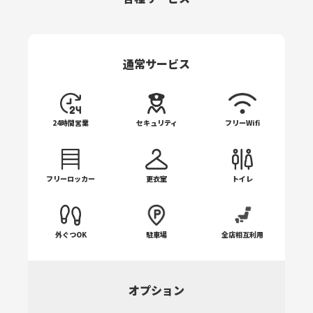
アジャスタブル・ローマンチェア
レッグプレス
ケーブルショートバー
プリーチャーカール
アダクター/アブダクター
ラットプルカールバー
通常サービス
ダイアゴナル・レッグプレス
シーテッドレッグカール
デュアルアジャスタブルプーリー
レッグエクステンション
24時間営業
セキュリティ
フリーWifi
フリーロッカー
更衣室
トイレ
外ぐつOK
駐車場
全店相互利用
オプション