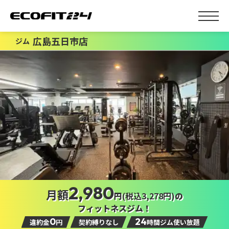
広島五日市店
ジム
2,980
月額
円
(税込3,278円)
の
フィットネスジム！
0
24
違約金
円
契約縛りなし
時間ジム使い放題