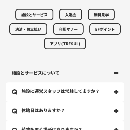
施設とサービス
入退会
無料見学
決済・お支払い
利用マナー
EFポイント
アプリ(TRESUL)
施設とサービスについて
施設に運営スタッフは常駐してますか？
スタッフは常駐しておりません。完全無人運営のジムと
休館日はありますか？
なります。
清掃・マシンメンテナンスは定期的に行っておりますの
で、安心して通っていただけます。
休館日はございません。24時間・365日年中無休で運営
荷物を置く場所はありますか？