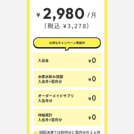
2,980
¥
/月
（税込 ¥3,278）
お得なキャンペーン実施中
0
入会金
¥
0
水素水飲み放題
¥
入会月+翌月分
0
オーダーメイドサプリ
¥
入会月分
0
体組成計
¥
入会月+翌月分
初回決済では初月分と翌月分の２ヵ月