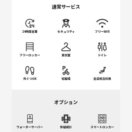
プリーチャーカール
アダクター/アブダクター
ケーブルショートバー
通常サービス
ダイアゴナル・レッグプレス
アシストチン/ディップ
デュアルアジャスタブルプーリー
ラットプル/ローイング
24時間営業
セキュリティ
フリーWifi
レッグプレス
フリーロッカー
更衣室
トイレ
アブドミナル/バックエクステンション
外ぐつOK
駐輪場
全店相互利用
オプション
ウォーターサーバー
体組成計
スマートロッカー