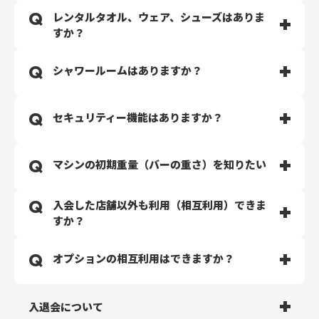
TRESULアプリのカメラ許可をONにしてください。
レンタルタオル、ウェア、シューズはありま
シューズなどの荷物を置いていく方のために、レンタル
すか？
ロッカーをご用意しております。こちらは別途有料とな
ります。 予めご了承ください。
レンタル品はございません。
シャワールームはありますか？
ご自身で施設利用に必要なものはご持参ください。
シャワールームのご用意はございません。
セキュリティー機能はありますか？
防犯カメラの設置、及びセキュリティー会社と契約をし
マシンの初期重量（バーの重さ）を知りたい
ております。
ペンダント型の緊急ボタンをご使用いただくことが可能
で、万が一の時でもご安心いただけます。
入会した店舗以外も利用（相互利用）できま
下記をご参考ください。
すか？
オリンピックバーベル：20kg
ショートバーベル：10kg
全国のECOFIT24で相互利用が可能です。費用はいっさ
オプションの相互利用はできますか？
EZバー：10kg
いかかりません。
スミスマシン：体感約10kg
相互利用は、ご入会時に選択された開始日より相互利用
プレートロード レッグプレス：体感約40kg
が可能です。
オプションにより異なります。
※動き出し以降は滑らかな稼働を行う為、一定の重さで
入退会について
※オープン前の店舗にご入会された場合、オープン日が
オプションサービスをご契約いただいている場合の他店
はありません。