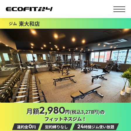
東大和店
ジム
2,980
月額
円
(税込3,278円)
の
フィットネスジム！
0
24
違約金
円
契約縛りなし
時間ジム使い放題