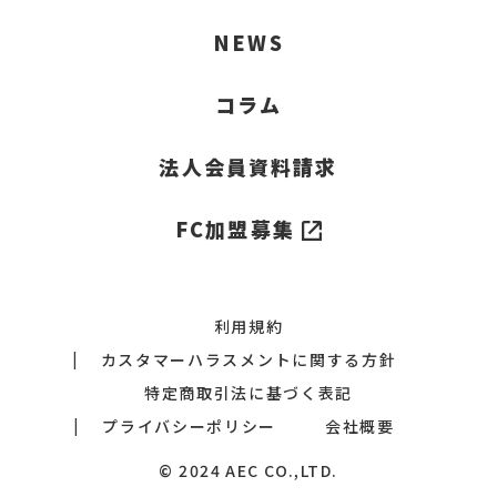
アプリ(TRESUL)のメニュー内「オプション変更」より
はい、すべてのお客様に快適にご利用いただくため、香
ランクとは、取得した累計ポイントに応じてランクアッ
すので、予めご了承ください。
アドレスとして推奨しておりません。
上記を確認してもログインできない場合は、サポートま
違約金はありますか？
施設外でのマナーについて教えてください。
も退会/解約日まではアプリ・ジム・オプションのご利用
・大声での会話
合」より再設定してください。
ます。
れますか？
申請してください。
りの配慮にご協力をお願いいたします。
プされる制度です。
※現金でのお支払いはご対応致しかねます。ご了承くだ
でお問い合わせください。
は可能です。
・長時間のマシン占有
※予定より早い復帰を希望する場合「プラン変更」から
NEWS
解約したい月の12日までに申請頂ければ、当月末で退
化学物質過敏症やアレルギー体質などにより、香水・柔
各ランクに応じて付与されるポイント数が変わります。
④iCloudメールをご利用の場合返信メールが届かない原
さい。
※入会月の当月解約はできません。
・複数のマシン占有
元のプランを選択して、再開できます。
会/解約が可能です。
軟剤・整髪料などの香りの影響で、不快感や体調不良を
ランクはルーキー、ブランズ、シルバー、ゴールド、プ
因として以下の点が考えられます。
違約金はありません。
施設外周辺や駐車場では、喫煙・大声での会話など騒音
いいえ、休会中でも有効期限の時間は計算されます。
※月の途中での退会はできません。月末の退会となりま
・追い込みの声かけ等
※休会をするとオプションは全て解約されますので、再
再入会はできますか？
休会中でもポイントは付与されますか？
13日以降に申請した場合は、翌月末での退会/解約とな
感じる方が増えています。
ラチナ、ダイアモンドの6種類です。
は禁止です。
す。
開後は「オプション変更」から再度追加が必要です。
コラム
ります。申請後でも解約日まではオプションのご利用は
強い香水・柔軟剤・整髪料の香り、また運動後の汗臭な
※各ランクに応じた付与されるポイントの詳細はアプリ
STEP1 iCloudの容量が上限に達している
近隣にお住まいの方や通行人にご迷惑となる行為は控え
可能です。
どには、特にご配慮をお願いいたします。
からご確認ください。
「設定」アプリを開く→画面上部に表示されている自分
ていただきますようお願いいたします。
新規入会と同様に、利用規約をご確認の上、再入会フォ
はい、アプリの利用は可能ですので、入館以外の対象ア
※月の途中での退会はできません。月末の退会となりま
の名前をタップする→「iCloud」を選択する→iCloud
アプリ(TRESUL)の利用条件はありますか？
ポイントはどこで確認できますか？
法人会員資料請求
ームよりお手続きをお願いいたします。
クションの機能を利用すればポイントは付与されます。
す。
ストレージの使用状況が表示されます→ストレージの上
限に達している場合、不要なデータを削除するか、
なお、退会前にご利用されていたアプリのアカウントに
iCloudストレージプランをアップグレードすることで、
IOS:16.0以上、Android:9.0以上のスマホであればご利
アプリのメニュー⇒EFポイントのアイコンから確認でき
FC加盟募集
つきましては、同一のメールアドレスである場合はその
空き容量を増やすことができます
用できます。
ます。
ままご利用いただけます。
一部HUAWEI端末やガラケーはサポートしておりません
再入会にあたり、再入会手数料2,200円（税込） を頂戴
STEP2 iCloudメールが無効になっている
のでご了承ください。
しております。
「設定」アプリを開く→画面上部に表示されている自分
の名前をタップする→「iCloud」を選択する
利用規約
また、キャンペーン内容は店舗ごとに異なりますので、
→「iCloudメール」の横にあるスイッチが緑色になって
カスタマーハラスメントに関する方針
ご希望の店舗ページにて詳細をご確認くださいますよう
いればオンです
お願いいたします。
特定商取引法に基づく表記
STEP3 iCloudメールが迷惑メールフォルダに振り分
プライバシーポリシー
会社概要
けられている
「設定」アプリを開く→画面上部に表示されている自分
の名前をタップする→「iCloud」を選択する→「メー
© 2024 AEC CO.,LTD.
ル」をタップする→「迷惑メール」をタップしてフォル