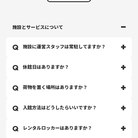
施設とサービスについて
施設に運営スタッフは常駐してますか？
スタッフは常駐しておりません。完全無人運営のジムと
休館日はありますか？
なります。
清掃・マシンメンテナンスは定期的に行っておりますの
で、安心して通っていただけます。
休館日はございません。24時間・365日年中無休で運営
荷物を置く場所はありますか？
セキュリティ会社と契約しておりますので、深夜のご利
しております。
用やおひとりでご利用される場合は、セキュリティ呼び
出しのペンダントを身に着けてご利用ください。
無料でご利用可能なラックがございます。貴重品はお客
入館方法はどうしたらいいですか？
様ご自身での管理をお願いいたします。
WEBでのご入会手続き完了後、専用アプリ（TRESUL）
レンタルロッカーはありますか？
をダウンロードの上、入り口のQRコードを読み込んで開
錠できます。