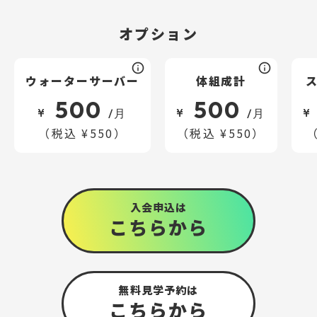
オプション
ウォーターサーバー
体組成計
500
500
¥
¥
¥
/月
/月
（税込 ¥550）
（税込 ¥550）
（
入会申込は
こちら
から
無料見学予約は
こちら
から