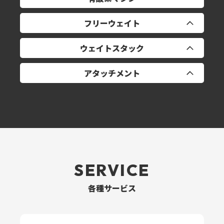
フリーウェイト
トレッドミル ×4
ウェイトスタック
リカンベントバイク ×2
ダンベル1‐50㎏
アタッチメント
パワーラック ×2
バイセプス/トライセプス
スミスマシン
リアデルト/ペックフライ
プーリーハンドル
EZバー ×2
チェストプレス
ペアハンドル
アジャスタブル・インクラインべンチ ×6
ショルダープレス
トライセプスロープ
SERVICE
アジャスタブル・デクラインベンチ
レッグエクステンション
ラットプルグリップ5種
各種サービス
アジャスタブル・ローマンチェア
シーテッドレッグカール
ラットプルバー