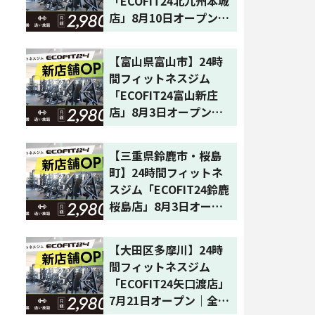
「ECOFIT24北九州本城
店」8月10日オープン｜
福岡県3店舗目・全国65
店舗目
【富山県富山市】24時
間フィットネスジム
「ECOFIT24富山新庄
店」8月3日オープン｜
富山県初・全国64店舗
目
【三重県鈴鹿市・桜島
町】24時間フィットネ
スジム「ECOFIT24鈴鹿
桜島店」8月3日オープ
ン｜全国63店舗目
【大田区多摩川】24時
間フィットネスジム
「ECOFIT24矢口渡店」
7月21日オープン｜全国