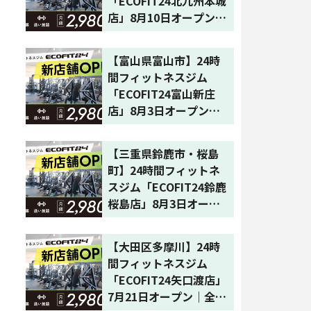
「ECOFIT24北九州本城
店」8月10日オープン｜
福岡県3店舗目・全国65
店舗目
【富山県富山市】24時
間フィットネスジム
「ECOFIT24富山新庄
店」8月3日オープン｜
富山県初・全国64店舗
目
【三重県鈴鹿市・桜島
町】24時間フィットネ
スジム「ECOFIT24鈴鹿
桜島店」8月3日オープ
ン｜全国63店舗目
【大田区多摩川】24時
間フィットネスジム
「ECOFIT24矢口渡店」
7月21日オープン｜全国